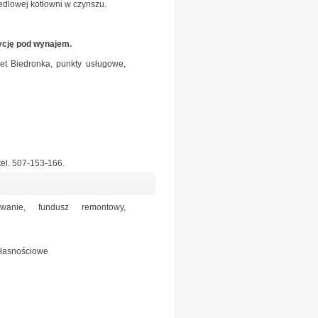
edlowej kotłowni w czynszu.
tycję pod wynajem.
et Biedronka, punkty usługowe,
tel. 507-153-166.
wanie, fundusz remontowy,
własnościowe