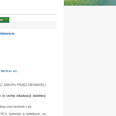
ów
ódmieście
5 000 PLN / m²)
WOŚĆ ZAKUPU PRZEZ OBYWATELI
w cichej lokalizacji dzielnicy
koju oraz łazienki z wc.
 PCV, łazienka w kafelkach, na