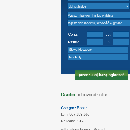
Cena:
do:
Metraż:
do:
Grzegorz Bober
kom: 507 153 166
Nr licencji
5198
willa_nieruchomosci@wp.pl