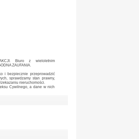
JI. Biuro z wieloletnim
 GODNA ZAUFANIA.
o i bezpiecznie przeprowadzić
wych, sprawdzamy stan prawny,
rzekazaniu nieruchomości.
deksu Cywilnego, a dane w nich