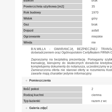
Balkon
brak
Powierzchnia użytkowa [m2]
35
Rok budowy
1970
Widok
góry
Gaz
brak
Dojazd
asfalt
Ogrzewanie
miejskie
Winda
nie
B.N.WILLA - GWARANCJĄ BEZPIECZNEJ TRANSAKC
doświadczeniem oraz Ogólnopolskim Certyfikatem FIRMA
Zapraszamy na bezpłatną prezentację. Pomagamy szybk
transakcję, kierujemy do skutecznych doradców kredyto
kompletujemy dokumenty do notariusza, uczestniczymy w p
Zamieszczona oferta nie stanowi oferty w rozumieniu Ko
zawarte mają charakter jedynie informacyjny.
Pomieszczenia
Ilość pokoi
2
Rodzaj kuchni
ciemna
Typ łazienki
razem z wc
Galeria zdjęć