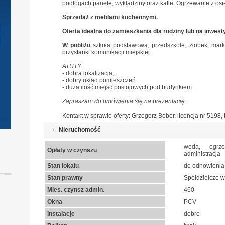
podłogach panele, wykładziny oraz kafle. Ogrzewanie z osi
Sprzedaż z meblami kuchennymi.
Oferta idealna do zamieszkania dla rodziny lub na inwes
W pobliżu
szkoła podstawowa, przedszkole, żłobek, mark
przystanki komunikacji miejskiej.
ATUTY
:
- dobra lokalizacja,
- dobry układ pomieszczeń
- duża ilość miejsc postojowych pod budynkiem.
Zapraszam do umówienia się na prezentację.
Kontakt w sprawie oferty: Grzegorz Bober, licencja nr 5198, 
Nieruchomość
woda, ogrze
Opłaty w czynszu
administracja
Stan lokalu
do odnowienia
Stan prawny
Spółdzielcze 
Mies. czynsz admin.
460
Okna
PCV
Instalacje
dobre