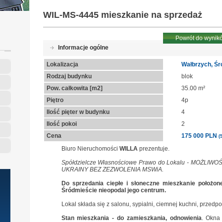
WIL-MS-4445
mieszkanie na sprzedaż
Powrót do wynik
Informacje ogólne
Lokalizacja
Wałbrzych, Śr
Rodzaj budynku
blok
Pow. całkowita [m2]
35.00 m²
Piętro
4p
Ilość pięter w budynku
4
Ilość pokoi
2
Cena
175 000 PLN
(
Biuro Nieruchomości
WILLA
prezentuje.
Spółdzielcze Własnościowe Prawo do Lokalu - MOŻLI
UKRAINY BEZ ZEZWOLENIA MSWiA.
Do sprzedania ciepłe i słoneczne mieszkanie położone 
Śródmieście nieopodal jego centrum.
Lokal składa się z salonu, sypialni, ciemnej kuchni, przedpo
Stan mieszkania - do zamieszkania, odnowienia
. Okna