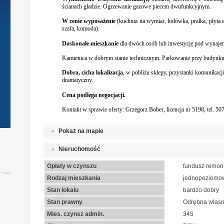
ścianach gładzie. Ogrzewanie gazowe piecem dwufunkcyjnym.
W cenie wyposażenie
(kuchnia na wymiar, lodówka, pralka, płyta el
szafa, komoda).
Doskonałe mieszkanie
dla dwóch osób lub inwestycję pod wynaje
Kamienica w dobrym stanie technicznym. Parkowanie przy budynk
Dobra, cicha lokalizacja
, w pobliżu sklepy, przystanki komunikacji
dramatyczny.
Cena podlega negocjacji.
Kontakt w sprawie oferty: Grzegorz Bober, licencja nr 5198, tel. 5
Pokaż na mapie
Nieruchomość
Opłaty w czynszu
fundusz remont
Rodzaj mieszkania
jednopoziomo
Stan lokalu
bardzo dobry
Stan prawny
Odrębna własn
Mies. czynsz admin.
345