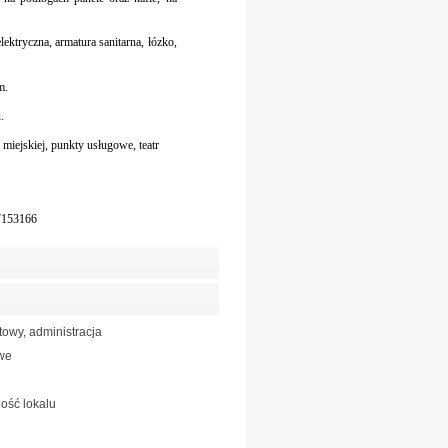
ektryczna, armatura sanitarna, łózko,
m.
u.
 miejskiej, punkty usługowe, teatr
07153166
owy, administracja
we
ość lokalu