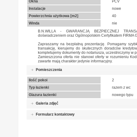
Okna
PCV
Instalacje
nowe
Powierzchnia użytkowa [m2]
40
Winda
nie
B.N.WILLA - GWARANCJĄ BEZPIECZNEJ TRANSAKC
doświadczeniem oraz Ogólnopolskim Certyfikatem FIRMA
Zapraszamy na bezpłatną prezentację. Pomagamy szybk
transakcję, kierujemy do skutecznych doradców kredyto
kompletujemy dokumenty do notariusza, uczestniczymy w p
Zamieszczona oferta nie stanowi oferty w rozumieniu Ko
zawarte mają charakter jedynie informacyjny.
Pomieszczenia
Ilość pokoi
2
Typ łazienki
razem z wc
Glazura łazienki
nowego typu
Galeria zdjęć
Formularz kontaktowy