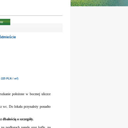
ów
ódmieście
6 225 PLN / m²)
szkanie
położone w bocznej uliczce
 z wc. Do lokalu przynależy ponadto
 dbałością o szczegóły.
 na podłogach panele oraz kafle, na