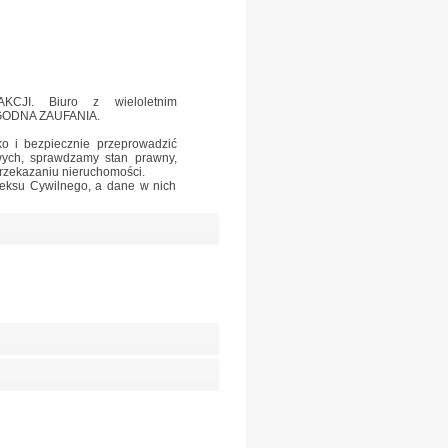
JI. Biuro z wieloletnim
 GODNA ZAUFANIA.
o i bezpiecznie przeprowadzić
wych, sprawdzamy stan prawny,
rzekazaniu nieruchomości.
deksu Cywilnego, a dane w nich