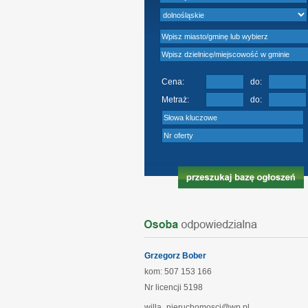
Cena:
do:
Metraż:
do:
Grzegorz Bober
kom: 507 153 166
Nr licencji
5198
willa_nieruchomosci@wp.pl