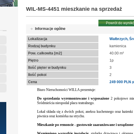
WIL-MS-4451
mieszkanie na sprzedaż
Powrót do wynik
Informacje ogólne
Lokalizacja
Wałbrzych, Śr
Rodzaj budynku
kamienica
Pow. całkowita [m2]
40.00 m²
Piętro
1p
Ilość pięter w budynku
3
Ilość pokoi
2
Cena
249 000 PLN
(
Biuro Nieruchomości WILLA prezentuje:
Do sprzedania wyremontowane i wyposażone
2
pokojowe mie
Śródmieścia nieopodal placu teatralnego.
Lokal składa się z dwóch pokoi, aneksu kuchennego oraz łazienki
piwnica oraz komórka na strychu.
Mieszkanie po remoncie - gustownie zaaranżowane i urządzone z
Wymieniono wszystkie instalacje,
stolarkę drzwiową i okienną,