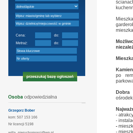
ścianac
kuchenn
Mieszka
gardero
mieszka
Cena:
do:
Możliwo
Metraż:
do:
niezale
Mieszka
Kamien
po rem
parkowa
Dobra 
ośrodek 
Najważn
Grzegorz Bober
- atrakc
kom: 507 153 166
- instal
Nr licencji
5198
-
mieszk
- miesz
willa_nieruchomosci@wp.pl