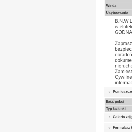
Winda
Usytuowanie
B.N.WI
wielole
GODNA 
Zapras
bezpiec
doradc
dokume
nieruch
Zamies
Cywiln
informac
Pomieszcz
Ilość pokoi
Typ łazienki
Galeria zdj
Formularz 