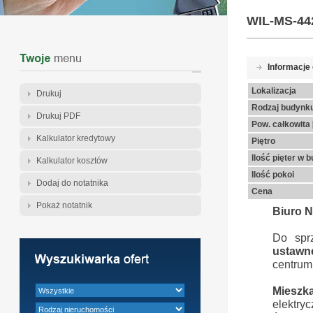
WIL-MS-44
Informacje
Lokalizacja
Drukuj
Rodzaj budynk
Drukuj PDF
Pow. całkowita
Kalkulator kredytowy
Piętro
Ilość pięter w 
Kalkulator kosztów
Ilość pokoi
Dodaj do notatnika
Cena
Pokaż notatnik
Biuro N
Do spr
ustaw
centrum
Mieszka
elektryc