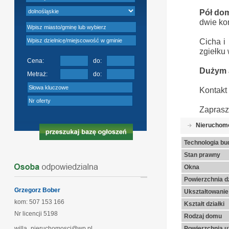
Pół do
dwie ko
Cicha i
zgiełku 
Cena:
do:
Dużym a
Metraż:
do:
Kontakt 
Zaprasz
Nieruchom
Technologia bu
Stan prawny
Okna
Powierzchnia dz
Grzegorz Bober
Ukształtowanie 
kom: 507 153 166
Kształt działki
Nr licencji
5198
Rodzaj domu
willa_nieruchomosci@wp.pl
Powierzchnia u