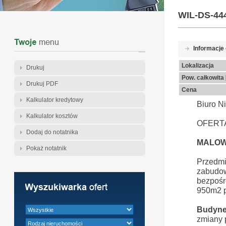
WIL-DS-44
Informacje
Lokalizacja
Drukuj
Pow. całkowita
Drukuj PDF
Cena
Kalkulator kredytowy
Biuro N
Kalkulator kosztów
OFERT
Dodaj do notatnika
MALOWN
Pokaż notatnik
Przedmi
zabudo
bezpośr
950m2 p
Budyne
zmiany 