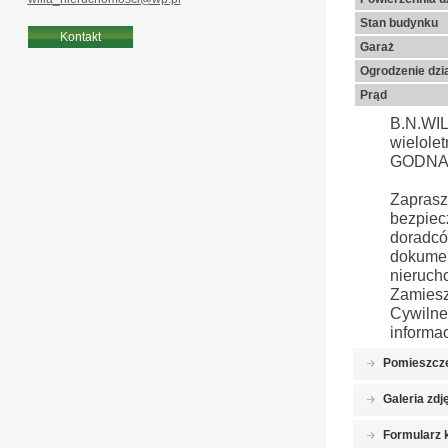
Stan budynku
Kontakt
Garaż
Ogrodzenie dzia
Prąd
B.N.WI
wielole
GODNA 
Zapras
bezpiec
doradc
dokume
nieruch
Zamies
Cywiln
informac
Pomieszcz
Galeria zdj
Formularz 